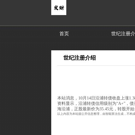
首页
世纪注册
世纪注册介绍
本站消息，10月14日沿浦转债收盘上涨1.38%
资料显示，沿浦转债信用级别为“A+”，债券期
海沿浦，正股最新价为35.45元，转股开始日
以上内容为本站据公开信息整理，由智能算法生成，不构