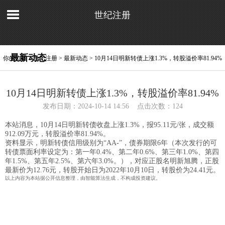
世纪注册
最新动态
你的位置：
世纪注册
>
最新动态
> 10月14日明新转债上涨1.3%，转股溢价率81.94%
10月14日明新转债上涨1.3%，转股溢价率81.94%
发布日期：2024-10-14 14:56 点击次数：124
本站消息，10月14日明新转债收盘上涨1.3%，报95.11元/张，成交额
912.09万元，转股溢价率81.94%。
资料显示，明新转债信用级别为“AA-”，债券期限6年（本次发行的可
转债票面利率设定为：第一年0.4%、第二年0.6%、第三年1.0%、第四
年1.5%、第五年2.5%、第六年3.0%。），对应正股名明新旭腾，正股
最新价为12.76元，转股开始日为2022年10月10日，转股价为24.41元。
以上内容为本站据公开信息整理，由智能算法生成，不构成投资建议。